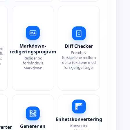
g
Markdown-
Diff Checker
re
redigeringsprogram
Fremhev
ML
forskjellene mellom
Rediger og
r,
de to tekstene med
forhåndsvis
e
forskjellige farger
Markdown
Enhetskonvertering
Generer en
Konverter
erter