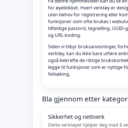
På denne hjemmesiden kan du se en li
for øyeblikket. Hvert verktøy er desi
uten behov for registrering eller kom
funksjoner som ofte brukes i webutvi
tilfeldige passord, tegnelling, UUID
og URL-koding.
Siden vi tilbyr bruksanvisninger, for
verktøy, kan du ikke bare utføre enk
også bekrefte de riktige brukskontekste
legge til funksjoner som er nyttige f
feilsøking.
Bla gjennom etter kategor
Sikkerhet og nettverk
Dette verktøyet hjelper deg med å ver