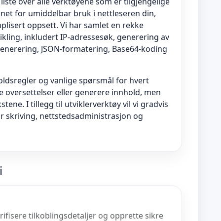
ste over alle verktøyene som er tilgjengelige
gnet for umiddelbar bruk i nettleseren din,
plisert oppsett. Vi har samlet en rekke
kling, inkludert IP-adressesøk, generering av
-generering, JSON-formatering, Base64-koding
holdsregler og vanlige spørsmål for hvert
le oversettelser eller generere innhold, men
ne. I tillegg til utviklerverktøy vil vi gradvis
or skriving, nettstedsadministrasjon og
i
ifisere tilkoblingsdetaljer og opprette sikre