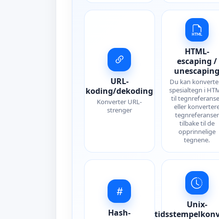
HTML-
escaping /
unescapin
URL-
Du kan konverte
koding/dekoding
spesialtegn i HT
til tegnreferanse
Konverter URL-
eller konverter
strenger
tegnreferanser
tilbake til de
opprinnelige
tegnene.
Unix-
Hash-
tidsstempelkonv