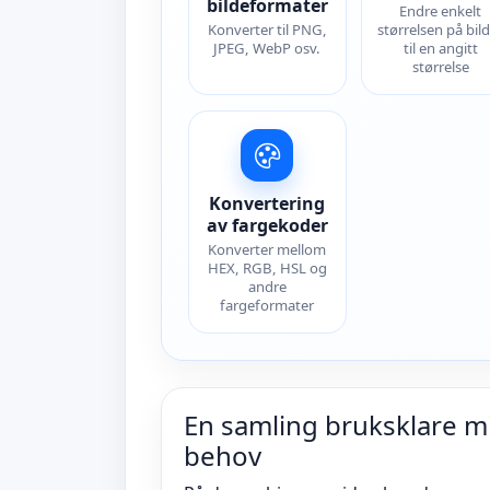
bildeformater
Endre enkelt
Konverter til PNG,
størrelsen på bil
JPEG, WebP osv.
til en angitt
størrelse
Konvertering
av fargekoder
Konverter mellom
HEX, RGB, HSL og
andre
fargeformater
En samling bruksklare mi
behov