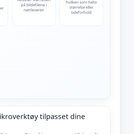
hvilken som helst
på bildefilene i
størrelse eller
der
nettleseren
sideforhold
kroverktøy tilpasset dine