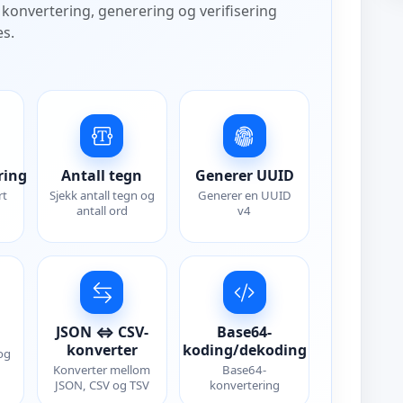
 konvertering, generering og verifisering
es.
ring
Antall tegn
Generer UUID
rt
Sjekk antall tegn og
Generer en UUID
antall ord
v4
JSON ⇔ CSV-
Base64-
konverter
koding/dekoding
 og
Konverter mellom
Base64-
JSON, CSV og TSV
konvertering