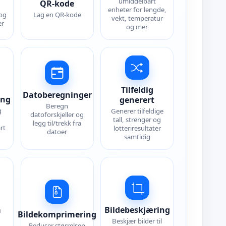
umiddelbart
QR-kode
enheter for lengde,
 og
Lag en QR-kode
vekt, temperatur
er
og mer
Tilfeldig
Datoberegninger
ing
generert
Beregn
g
Generer tilfeldige
datoforskjeller og
tall, strenger og
legg til/trekk fra
rt
lotteriresultater
datoer
samtidig
å
Bildebeskjæring
Bildekomprimering
Beskjær bilder til
Reduser størrelsen