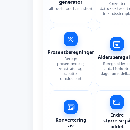
generator
Konverter
all_tools.tool_hash_short
dato/klokkeslett
Unix-tidsstempl
Prosentberegninger
Aldersberegn
Beregn
prosentandeler,
Beregn alder o
vekstrater og
antall forløpte
rabatter
dager umiddelba
umiddelbart
Endre
Konvertering
størrelse p
av
bildet