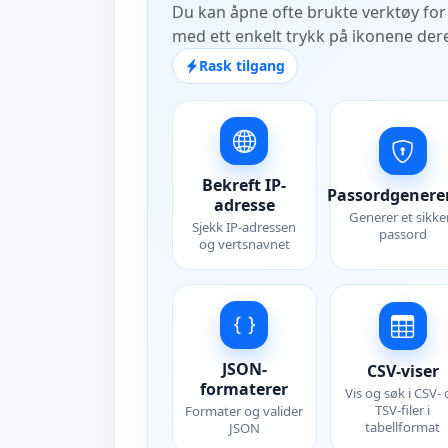
Du kan åpne ofte brukte verktøy for
med ett enkelt trykk på ikonene der
Rask tilgang
Bekreft IP-
Passordgenere
adresse
Generer et sikke
Sjekk IP-adressen
passord
og vertsnavnet
JSON-
CSV-viser
formaterer
Vis og søk i CSV-
TSV-filer i
Formater og valider
tabellformat
JSON