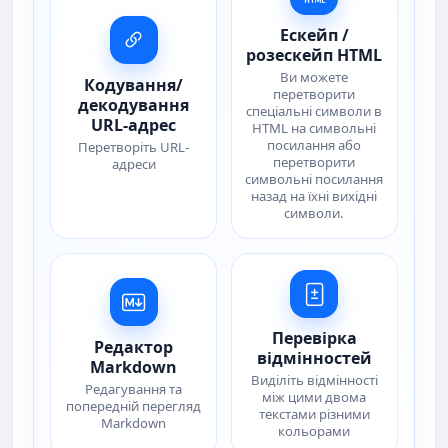
Ескейп /
розескейп HTML
Ви можете
Кодування/
перетворити
декодування
спеціальні символи в
URL-адрес
HTML на символьні
посилання або
Перетворіть URL-
перетворити
адреси
символьні посилання
назад на їхні вихідні
символи.
Перевірка
Редактор
відмінностей
Markdown
Виділіть відмінності
Редагування та
між цими двома
попередній перегляд
текстами різними
Markdown
кольорами