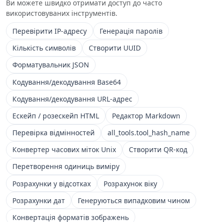
Ви можете швидко отримати доступ до часто
використовуваних інструментів.
Перевірити IP-адресу
Генерація паролів
Кількість символів
Створити UUID
Форматувальник JSON
Кодування/декодування Base64
Кодування/декодування URL-адрес
Ескейп / розескейп HTML
Редактор Markdown
Перевірка відмінностей
all_tools.tool_hash_name
Конвертер часових міток Unix
Створити QR-код
Перетворення одиниць виміру
Розрахунки у відсотках
Розрахунок віку
Розрахунки дат
Генеруються випадковим чином
Конвертація форматів зображень