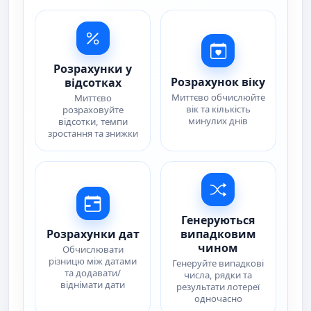
Розрахунки у
Розрахунок віку
відсотках
Миттєво обчислюйте
Миттєво
вік та кількість
розраховуйте
минулих днів
відсотки, темпи
зростання та знижки
Генеруються
Розрахунки дат
випадковим
чином
Обчислювати
різницю між датами
Генеруйте випадкові
та додавати/
числа, рядки та
віднімати дати
результати лотереї
одночасно