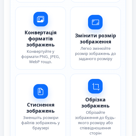
Конвертація
Змінити розмір
форматів
зображення
зображень
Легко змінюйте
Конвертуйте у
розмір зображень до
формати PNG, JPEG,
заданого розміру
WebP тощо.
Обрізка
Стиснення
зображень
зображень
Обрізайте
Зменшіть розміри
зображення до будь-
файлів зображень у
якого розміру або
браузері
співвідношення
сторін